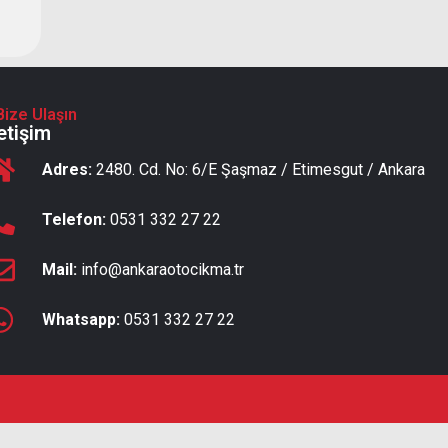
Bize Ulaşın
letişim
Adres:
2480. Cd. No: 6/E Şaşmaz / Etimesgut / Ankara
Telefon:
0531 332 27 22
Mail:
info@ankaraotocikma.tr
Whatsapp:
0531 332 27 22