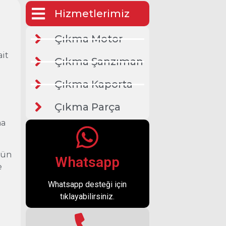
Hizmetlerimiz
Çıkma Motor
ait
Çıkma Şanzıman
Çıkma Kaporta
Çıkma Parça
ma
rün
Whatsapp
e
Whatsapp desteği için
tıklayabilirsiniz.