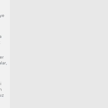
eye
a
t
her
lar,
i
n
sız