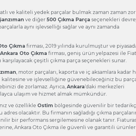
iyatlı ve kaliteli yedek parçalar bulmak zaman zaman zor
Şanzıman
ve diğer
500 Çıkma Parça
seçenekleri devr
parçalarla aynı işlevselliği sağlar ve aynı zamanda
Oto Çıkma
firması, 2019 yılında kurulmuştur ve piyasad
.
Ankara Oto Çıkma
firması, geniş ürün yelpazesi ile Fia
ı karşılayacak çeşitli çıkma parça seçenekleri sunar.
nzıman
, motor parçaları, kaporta ve iç aksamlara kadar 
 kalitesine ve işlevselliğine güvenebileceğiniz bu parça
ebinizi de zorlamaz. Ayrıca,
Ankara
‘daki merkezleri
kolayca ulaşım ve hizmet almak mümkündür.
nız ve özellikle
Ostim
bölgesinde güvenilir bir tedarikç
 adres olacaktır. Bu firmanın sağladığı çıkma parçaları
nilir bir performans sergilemesine olanak tanır. Fiatura
rine, Ankara Oto Çıkma ile güvenli ve garantili ürünler