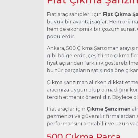
Fiat araç sahipleri için
Fiat Çıkma 
büyük bir avantaj sağlar. Hem oriji
hem de ekonomik bir çözüm sunar. Ö
popülerdir.
Ankara, 500 Çıkma Şanzıman arayışın
gibi bölgelerde, çeşitli oto çıkma f
fiyat açısından farklılık gösterebilm
bu tür parçaların satışında öne çıkan
Çıkma şanzıman alırken dikkat etmen
aracınıza uygun olup olmadığını kontr
tercih etmeniz önemlidir. Böylece ola
Fiat araçlar için
Çıkma Şanzıman
al
gezmenizi ve güvenilir firmalardan a
performansını artırabilir ve uzun vad
500 Çıkma Parça