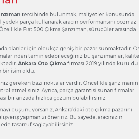
Şanzıman
tercihinde bulunmak, maliyetler konusunda
nal yedek parça kullanarak aracın performansını bozmaz
zellikle Fiat 500 Çıkma Şanzıman, sürücüler arasında
da olanlar için oldukça geniş bir pazar sunmaktadır. O
irmalarından temin edebileceğiniz bu şanzımanlar, kalit
ektedir.
Ankara Oto Çıkma
firması 2019 yılında kuruldu
 bir isim oldu.
iz gereken bazı noktalar vardır. Öncelikle şanzımanın
ol etmelisiniz. Ayrıca, parça garantisi sunan firmaları
sı bir arızada hızlıca çözüm bulabilirsiniz.
mayı düşünüyorsanız, Ankara’daki oto çıkma pazarını
lışveriş yapmanızı öneririz. Bu sayede, aracınızın
ede tasarruf sağlayabilirsiniz.