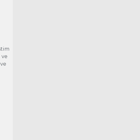
stim
e ve
 ve