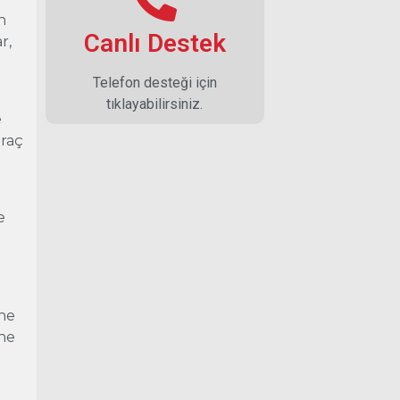
n
Canlı Destek
r,
Telefon desteği için
tıklayabilirsiniz.
e
araç
e
u
ine
ine