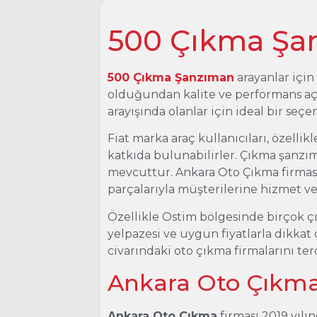
500 Çıkma Şa
500 Çıkma Şanzıman
arayanlar için 
olduğundan kalite ve performans açı
arayışında olanlar için ideal bir seçe
Fiat marka araç kullanıcıları, özellik
katkıda bulunabilirler. Çıkma şanzı
mevcuttur. Ankara Oto Çıkma firması
parçalarıyla müşterilerine hizmet v
Özellikle Ostim bölgesinde birçok ç
yelpazesi ve uygun fiyatlarla dikkat
civarındaki oto çıkma firmalarını terc
Ankara Oto Çıkm
Ankara Oto Çıkma
firması 2019 yılı