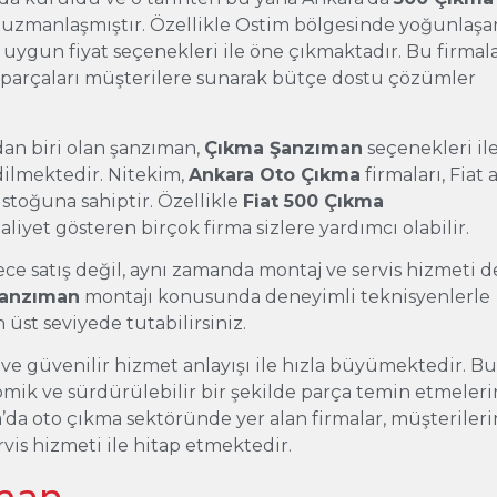
 uzmanlaşmıştır. Özellikle Ostim bölgesinde yoğunlaşa
 uygun fiyat seçenekleri ile öne çıkmaktadır. Bu firmala
parçaları müşterilere sunarak bütçe dostu çözümler
rdan biri olan şanzıman,
Çıkma Şanzıman
seçenekleri il
dilmektedir. Nitekim,
Ankara Oto Çıkma
firmaları, Fiat 
 stoğuna sahiptir. Özellikle
Fiat 500 Çıkma
aliyet gösteren birçok firma sizlere yardımcı olabilir.
ece satış değil, aynı zamanda montaj ve servis hizmeti d
Şanzıman
montajı konusunda deneyimli teknisyenlerle
 üst seviyede tutabilirsiniz.
i ve güvenilir hizmet anlayışı ile hızla büyümektedir. B
mik ve sürdürülebilir bir şekilde parça temin etmeler
’da oto çıkma sektöründe yer alan firmalar, müşteriler
vis hizmeti ile hitap etmektedir.
ıman