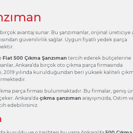
nzıman
birçok avantaj sunar. Bu şanzımanlar, orijinal üreticiye 
sından güvenilirlik sağlar. Uygun fiyatlı yedek parça
nektir.
le
Fiat 500 Çıkma Şanzıman
tercih ederek bütçelerine
manlar, Ankara’da birçok oto çıkma parça firmasında
, 2019 yılında kurulduğundan beri yüksek kaliteli çık
ermektedir.
ıkma parça firması bulunmaktadır. Bu firmalar, geniş ü
 çeker. Ankara’da
çıkma şanzıman
arayışınızda, Ostim v
ih edebilirsiniz.
a
nda kuruldu ve o tarihten bu yana Ankara’da
500 Çıkma