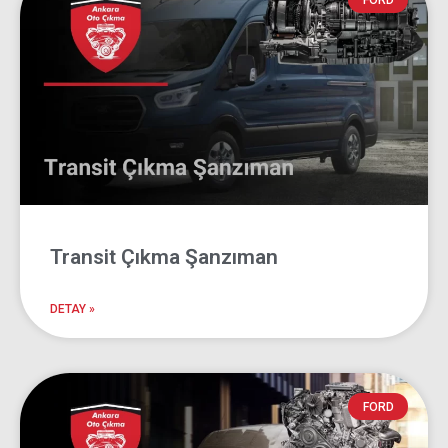
Ford
FORD
Ankara Oto Çıkma
Transit Çıkma Şanzıman
DETAY »
FORD