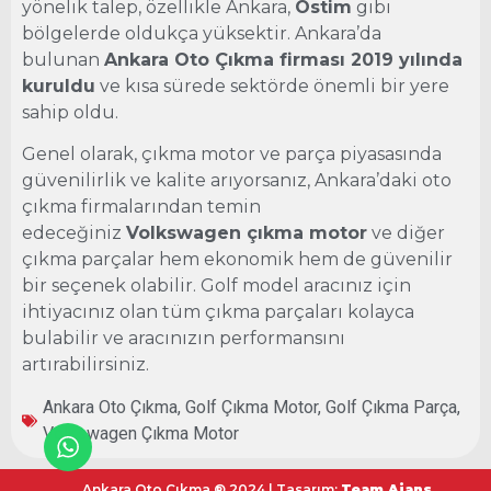
yönelik talep, özellikle Ankara,
Ostim
gibi
bölgelerde oldukça yüksektir. Ankara’da
bulunan
Ankara Oto Çıkma firması 2019 yılında
kuruldu
ve kısa sürede sektörde önemli bir yere
sahip oldu.
Genel olarak, çıkma motor ve parça piyasasında
güvenilirlik ve kalite arıyorsanız, Ankara’daki oto
çıkma firmalarından temin
edeceğiniz
Volkswagen çıkma motor
ve diğer
çıkma parçalar hem ekonomik hem de güvenilir
bir seçenek olabilir. Golf model aracınız için
ihtiyacınız olan tüm çıkma parçaları kolayca
bulabilir ve aracınızın performansını
artırabilirsiniz.
Ankara Oto Çıkma
,
Golf Çıkma Motor
,
Golf Çıkma Parça
,
Volkswagen Çıkma Motor
Ankara Oto Çıkma ® 2024 | Tasarım:
Team Ajans