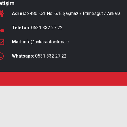
letişim
Adres:
2480. Cd. No: 6/E Şaşmaz / Etimesgut / Ankara
Telefon:
0531 332 27 22
Mail:
info@ankaraotocikma.tr
Whatsapp:
0531 332 27 22