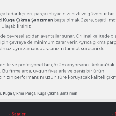
 tedarikçileri, parça ihtiyacınızı hızlı ve güvenilir bir
d Kuga Çıkma Şanzıman
başta olmak üzere, çeşitli mo
ulaşabilirsiniz.
 çevresel açıdan avantajlar sunar. Orijinal kalitede ol
 için çevreye de minimum zarar verir. Ayrıca çıkma par
almaz, aynı zamanda aracınızın tamirat sürecini de
enilir ve profesyonel bir çözüm arıyorsanız, Ankara’daki
z. Bu firmalarda, uygun fiyatlarla ve geniş bir ürün
acınızın performansını uzun süre koruyacak kaliteli çık
n
,
Kuga Çıkma Parça
,
Kuga Çıkma Şanzıman
- Saatler
- 