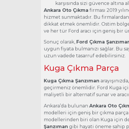
karşısında sizi güvence altına al
Ankara Oto Çıkma
firması 2019 yılı
hizmet sunmaktadır. Bu firmalardan 
dikkat etmek önemlidir. Ostim bölge
ve her tür Ford aracı için geniş bir 
Sonuç olarak,
Ford Çıkma Şanzıma
uygun fiyata bulmanızı sağlar. Bu s
uzun vadede tasarruf edebilirsiniz.
Kuga Çıkma Parça
Kuga Çıkma Şanzıman
arayışınızda
geçirmeniz önemlidir. Ford Kuga içi
maliyetli bir alternatif sunar ve ara
Ankara’da bulunan
Ankara Oto Çık
modelleri için geniş bir çıkma parç
modellerinden biri olan Kuga için de
Şanzıman
gibi hayati öneme sahip pa