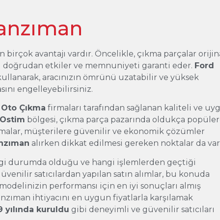
anzıman
 birçok avantajı vardır. Öncelikle, çıkma parçalar orijin
ı doğrudan etkiler ve memnuniyeti garanti eder.
Ford
kullanarak, aracınızın ömrünü uzatabilir ve yüksek
sını engelleyebilirsiniz.
 Oto Çıkma
firmaları tarafından sağlanan kaliteli ve u
Ostim
bölgesi, çıkma parça pazarında oldukça popüler
irmalar, müşterilere güvenilir ve ekonomik çözümler
anzıman
alırken dikkat edilmesi gereken noktalar da var
angi durumda olduğu ve hangi işlemlerden geçtiği
venilir satıcılardan yapılan satın alımlar, bu konuda
modelinizin performansı için en iyi sonuçları almış
nzıman ihtiyacını en uygun fiyatlarla karşılamak
 yılında kuruldu
gibi deneyimli ve güvenilir satıcıları