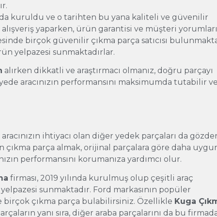
ır.
nda kuruldu ve o tarihten bu yana kaliteli ve güvenilir
alışveriş yaparken, ürün garantisi ve müşteri yorumlar
sinde birçok güvenilir çıkma parça satıcısı bulunmakt
ürün yelpazesi sunmaktadırlar.
n
alırken dikkatli ve araştırmacı olmanız, doğru parçayı
ayede aracınızın performansını maksimumda tutabilir v
, aracınızın ihtiyacı olan diğer yedek parçaları da gözde
n çıkma parça almak, orijinal parçalara göre daha uygu
cınızın performansını korumanıza yardımcı olur.
ma
firması, 2019 yılında kurulmuş olup çeşitli araç
a yelpazesi sunmaktadır. Ford markasının popüler
 birçok çıkma parça bulabilirsiniz. Özellikle
Kuga Çık
rçaların yanı sıra, diğer araba parçalarını da bu firmad