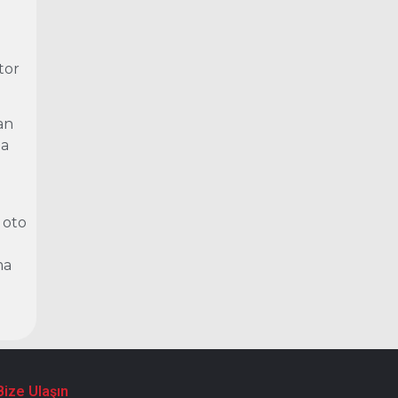
tor
an
ça
 oto
ma
Bize Ulaşın