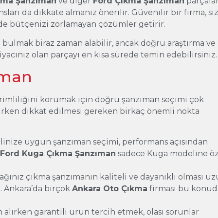
kma Şanzıman
ve diğer
Ford Çıkma Şanzıman
parçalar
sları da dikkate almanız önerilir. Güvenilir bir firma, si
e bütçenizi zorlamayan çözümler getirir.
 bulmak biraz zaman alabilir, ancak doğru araştırma ve
tiyacınız olan parçayı en kısa sürede temin edebilirsiniz.
ıman
erimliliğini korumak için doğru şanzıman seçimi çok
ırken dikkat edilmesi gereken birkaç önemli nokta
linize uygun şanzıman seçimi, performans açısından
r
Ford Kuga Çıkma Şanzıman
sadece Kuga modeline öz
acağınız çıkma şanzımanın kaliteli ve dayanıklı olması u
. Ankara’da birçok
Ankara Oto Çıkma
firması bu konud
 alırken garantili ürün tercih etmek, olası sorunlar