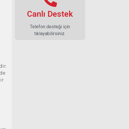
Canlı Destek
Telefon desteği için
tıklayabilirsiniz.
z
ir.
’de
ir