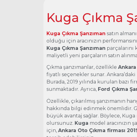
Kuga Çıkma Ş
Kuga Çıkma Şanzıman
satın almanın
olduğu için aracınızın performansın
Kuga Çıkma Şanzıman
parçalarını 
maliyetli yeni parçaların satın alınma
Çıkma şanzımanlar, özellikle
Ankara
fiyatlı seçenekler sunar. Ankara’daki
Burada, 2019 yılında kurulan bazı f
sunmaktadır. Ayrıca,
Ford Çıkma Ş
Özellikle, çıkarılmış şanzımanın h
hakkında bilgi edinmek önemlidir. Gü
büyük avantaj sağlar. Böylece, Kuga 
olursunuz.
Kuga
model aracınızın şa
için,
Ankara Oto Çıkma firması 2019