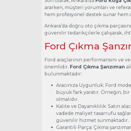
Son olarak, Ankara’da
Ford Kuga Çı
ararken, müşteri yorumları ve referan
hem profesyonel destek sunar hem d
Ankara’da doğru oto çıkma parçasını
güvenilir tedarikçilerle çalışarak, ih
Ford Çıkma Şanz
Ford araçlarının performansını ve v
önemlidir.
Ford Çıkma Şanzıman
al
bulunmaktadır:
Aracınıza Uygunluk: Ford mode
büyük fark yaratır. Örneğin, bi
olmalıdır.
Kalite ve Dayanıklılık: Satın al
vadede maliyet tasarrufu sağlar
güvenilir hizmet sunmaktadır.
Garantili Parça: Çıkma şanzıman