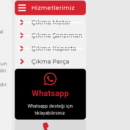
Hizmetlerimiz
Çıkma Motor
al
Çıkma Şanzıman
Çıkma Kaporta
Çıkma Parça
ygun
dir.
dır.
Whatsapp
Whatsapp desteği için
tıklayabilirsiniz.