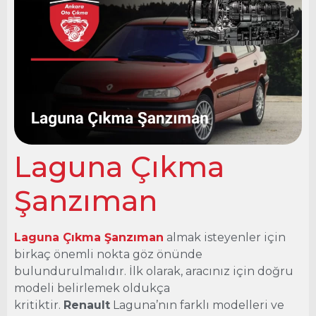
Laguna Çıkma
Şanzıman
Ankara Oto Çıkma
Laguna Çıkma
Şanzıman
Laguna Çıkma Şanzıman
almak isteyenler için
birkaç önemli nokta göz önünde
bulundurulmalıdır. İlk olarak, aracınız için doğru
modeli belirlemek oldukça
kritiktir.
Renault
Laguna’nın farklı modelleri ve