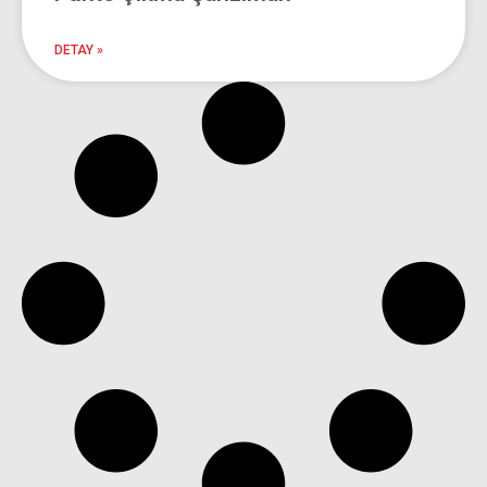
Şanzıman
DETAY »
Ankara Oto Çıkma