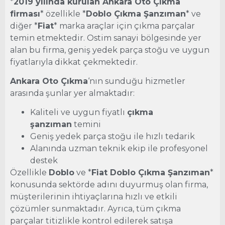
*
2019 yılında kurulan Ankara Oto Çıkma
firması
* özellikle *
Doblo Çıkma Şanzıman
* ve
diğer *
Fiat
* marka araçlar için çıkma parçalar
temin etmektedir. Ostim sanayi bölgesinde yer
alan bu firma, geniş yedek parça stoğu ve uygun
fiyatlarıyla dikkat çekmektedir.
Ankara Oto Çıkma
‘nın sunduğu hizmetler
arasında şunlar yer almaktadır:
Kaliteli ve uygun fiyatlı
çıkma
şanzıman
temini
Geniş yedek parça stoğu ile hızlı tedarik
Alanında uzman teknik ekip ile profesyonel
destek
Özellikle
Doblo
ve *
Fiat Doblo Çıkma Şanzıman
*
konusunda sektörde adını duyurmuş olan firma,
müşterilerinin ihtiyaçlarına hızlı ve etkili
çözümler sunmaktadır. Ayrıca, tüm çıkma
parçalar titizlikle kontrol edilerek satışa