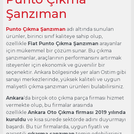
Şanzıman
Şanzıman
Ankara Oto Çıkma
Punto Çıkma Şanzıman
adı altında sunulan
ürünler, birinci sınıf kaliteye sahip olup,
özellikle
Fiat Punto Çıkma Şanzıman
arayanlar
için mükemmel bir çözüm sunar. Bu çıkma
şanzımanlar, araçlarının performansını artırmak
isteyenler için ekonomik ve güvenilir bir
seçenektir. Ankara bölgesinde yer alan Ostim gibi
sanayi merkezlerinde, yüksek kaliteli ve uygun
maliyetli çıkma şanzıman ürünleri bulabilirsiniz.
Ankara
‘da birçok oto çıkma parça firması hizmet
vermekte olup, bu firmalar arasında
özellikle
Ankara Oto Çıkma firması 2019 yılında
kuruldu
ve kısa sürede sektörde adını duyurmayı
başardı. Bu tür firmalarda, uygun fiyatlı ve
garantili
çıkarma şanzıman
temin edebilirsiniz.